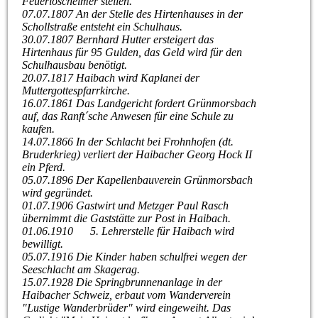
Feuerlöscheimer stellen.
07.07.1807 An der Stelle des Hirtenhauses in der
Schollstraße entsteht ein Schulhaus.
30.07.1807 Bernhard Hutter ersteigert das
Hirtenhaus für 95 Gulden, das Geld wird für den
Schulhausbau benötigt.
20.07.1817 Haibach wird Kaplanei der
Muttergottespfarrkirche.
16.07.1861 Das Landgericht fordert Grünmorsbach
auf, das Ranft´sche Anwesen für eine Schule zu
kaufen.
14.07.1866 In der Schlacht bei Frohnhofen (dt.
Bruderkrieg) verliert der Haibacher Georg Hock II
ein Pferd.
05.07.1896 Der Kapellenbauverein Grünmorsbach
wird gegründet.
01.07.1906 Gastwirt und Metzger Paul Rasch
übernimmt die Gaststätte zur Post in Haibach.
01.06.1910 5. Lehrerstelle für Haibach wird
bewilligt.
05.07.1916 Die Kinder haben schulfrei wegen der
Seeschlacht am Skagerag.
15.07.1928 Die Springbrunnenanlage in der
Haibacher Schweiz, erbaut vom Wanderverein
"Lustige Wanderbrüder" wird eingeweiht. Das