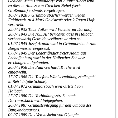
Gedicht "Mein Heimatdorf" von August Albert wird
zu diesem Anlass von Gretchen Nebel (verh.
Großmann) erstmals vorgetragen.
16.07.1928 7 Grünmorsbacher werden wegen
Feldfrevels zu 4 Mark Geldstrafe oder 2 Tagen Haft
verurteilt.
25.07.1932 Titus Völker wird Pächter im Dörnhof.
28.07.1943 Die NSDAP berichtet, dass in Haibach
verbotswidrig Getreide verfüttert worden sei.
01.07.1945 Josef Arnold wird in Grünmorsbach zum
Bürgermeister eingesetzt.
07.07.1945 Der Lederhändler Peter Adam aus
Aschaffenburg wird in der Haibacher Schweiz
erschlagen aufgefunden.
26.07.1958 Die Paul Gerhardt Kirche wird
eingeweiht.
17.07.1968 Die Telefon- Wählvermittlungsstelle geht
in Betrieb (alte Schule).
01.07.1972 Grünmorsbach wird Ortsteil von
Haibach.
27.07.1980 Die Verbindungsstraße nach
Dörrmorsbach wird freigegeben.
26.07.1987 Grundsteinlegung für den Umbau des
Burgkindergartens.
09.07.1989 Das Vereinsheim von Olympic