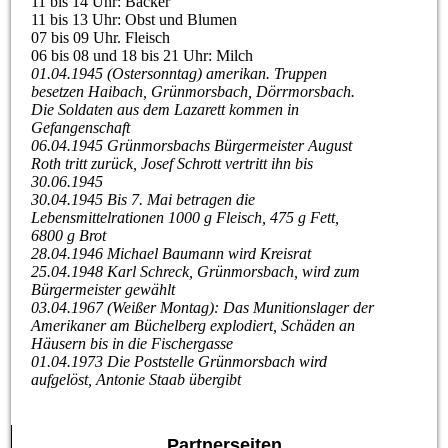
11 bis 14 Uhr: Bäcker
11 bis 13 Uhr: Obst und Blumen
07 bis 09 Uhr. Fleisch
06 bis 08 und 18 bis 21 Uhr: Milch
01.04.1945 (Ostersonntag) amerikan. Truppen
besetzen Haibach, Grünmorsbach, Dörrmorsbach.
Die Soldaten aus dem Lazarett kommen in
Gefangenschaft
06.04.1945 Grünmorsbachs Bürgermeister August
Roth tritt zurück, Josef Schrott vertritt ihn bis
30.06.1945
30.04.1945 Bis 7. Mai betragen die
Lebensmittelrationen 1000 g Fleisch, 475 g Fett,
6800 g Brot
28.04.1946 Michael Baumann wird Kreisrat
25.04.1948 Karl Schreck, Grünmorsbach, wird zum
Bürgermeister gewählt
03.04.1967 (Weißer Montag): Das Munitionslager der
Amerikaner am Büchelberg explodiert, Schäden an
Häusern bis in die Fischergasse
01.04.1973 Die Poststelle Grünmorsbach wird
aufgelöst, Antonie Staab übergibt
Partnerseiten